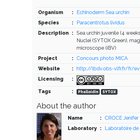
Organism
:
Echinoderm Sea urchin
Species
:
Paracentrotus lividus
Description
:
Sea urchin juvenile (4 week
Nuclei (SYTOX Green), mage
microscope (iBV)
Project
:
Concours photo MICA
Website
:
http://lbdv.obs-vlfr.fr/fr/e
Licensing
:
Tags
:
Phalloidin
SYTOX
About the author
Name
:
CROCE Jenifer
Laboratory
:
Laboratoire de 