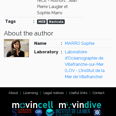
NICE - Authors : Jean
Pierre Laugier et
Sophie Marro
Tags
:
MEB
Navicula
About the author
Name
:
MARRO Sophie
Laboratory
:
Laboratoire
d’Océanographie de
Villefranche-sur-Mer
(LOV - L'institut de la
Mer de Villefranche)
About
Licensing
Legal notices
Useful links
Contact